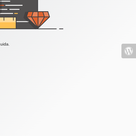
uida.