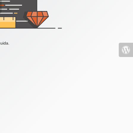
uida.