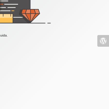
uida.