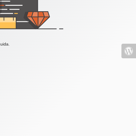
uida.