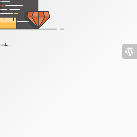
uida.