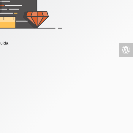
uida.