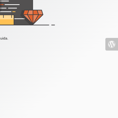
uida.