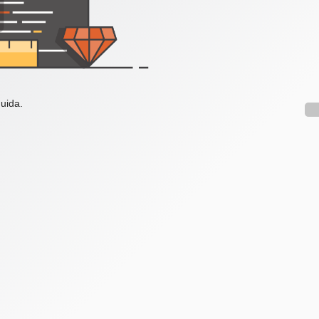
uida.