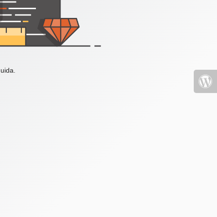
uida.