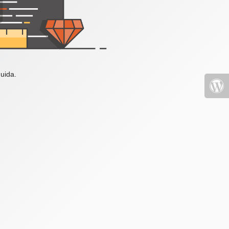
uida.