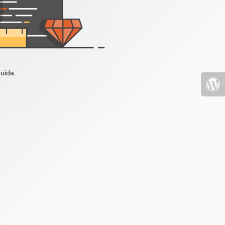
uida.