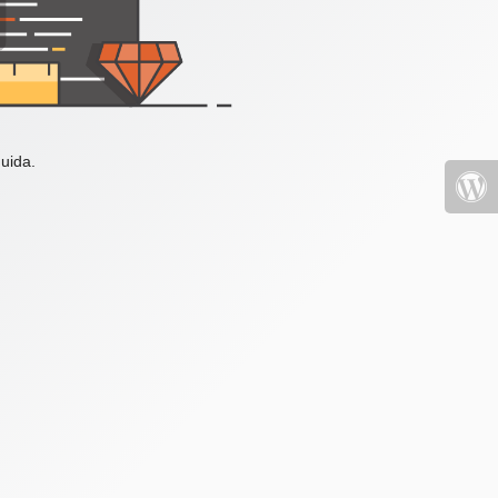
uida.