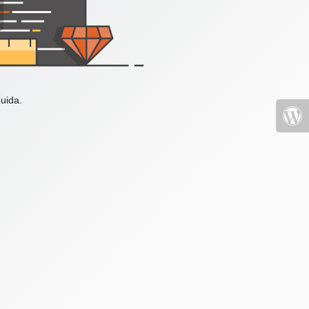
uida.