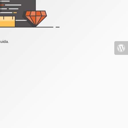
uida.