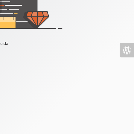
uida.