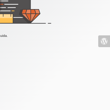
uida.