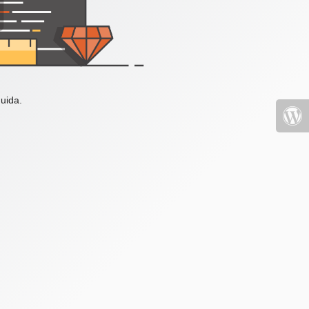
uida.